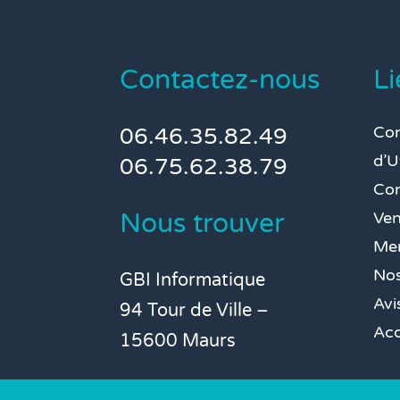
Contactez-nous
Li
Con
06.46.35.82.49
d’U
06.75.62.38.79
Con
Nous trouver
Ven
Men
Nos
GBI Informatique
Avi
94 Tour de Ville –
Acc
15600 Maurs